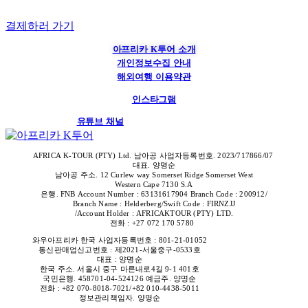
결제하러 가기
아프리카 K투어 소개
개인정보수집 안내
해외여행 이용약관
인스타그램
유튜브 채널
AFRICA K-TOUR (PTY) Ltd. 남아공 사업자등록번호. 2023/717866/07
대표. 양명순
남아공 주소. 12 Curlew way Somerset Ridge Somerset West
Western Cape 7130 S.A
은행. FNB Account Number : 63131617904 Branch Code : 200912/
Branch Name : Helderberg/Swift Code : FIRNZJJ
/Account Holder : AFRICAKTOUR (PTY) LTD.
전화 : +27 072 170 5780
와우아프리카 한국
사업자등록번호 : 801-21-01052
통신판매업신고번호 : 제2021-서울중구-0533
호
대표 : 양명순
한국 주소. 서울시 중구 마른내로4길 9-1 401호
국민은행. 458701-04-524126 예금주. 양명순
전화 : +82 070-8018-7021/+82 010-4438-5011
정보관리책임자. 양명순