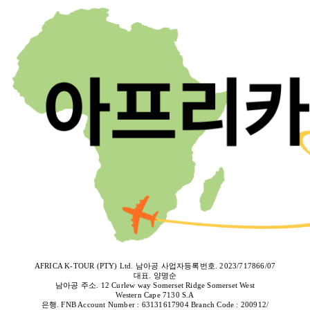
AFRICA K-TOUR (PTY) Ltd. 남아공 사업자등록번호. 2023/717866/07
대표. 양명순
남아공 주소. 12 Curlew way Somerset Ridge Somerset West
Western Cape 7130 S.A
은행. FNB Account Number : 63131617904 Branch Code : 200912/