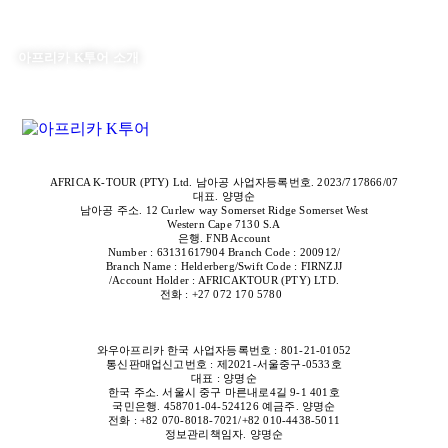
아프리카 K투어 소개
AFRICA K-TOUR (PTY) Ltd. 남아공 사업자등록번호. 2023/717866/07
대표. 양명순
남아공 주소. 12 Curlew way Somerset Ridge Somerset West
Western Cape 7130 S.A
은행. FNB Account
Number : 63131617904 Branch Code : 200912/
Branch Name : Helderberg/Swift Code : FIRNZJJ
/Account Holder : AFRICAKTOUR (PTY) LTD.
전화 : +27 072 170 5780
와우아프리카 한국
사업자등록번호 : 801-21-01052
통신판매업신고번호 : 제2021-서울중구-0533
호
대표 : 양명순
한국 주소. 서울시 중구 마른내로4길 9-1 401호
국민은행. 458701-04-524126 예금주. 양명순
전화 : +82 070-8018-7021/+82 010-4438-5011
정보관리책임자. 양명순